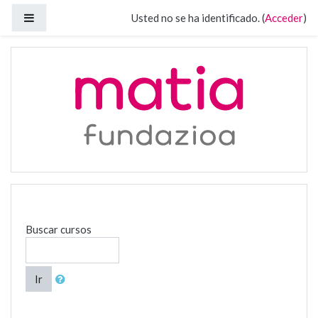
Salta al contenido principal
Panel lateral
Usted no se ha identificado. (
Acceder
)
Buscar cursos
Ir